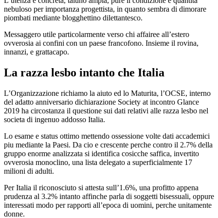
L’utenza e concreta, taluno ampia, pure il condizione e quantita
nebuloso per importanza progettista, in quanto sembra di dimorare
piombati mediante blogghettino dilettantesco.
Messaggero utile particolarmente verso chi affairee all’estero
ovverosia ai confini con un paese francofono. Insieme il rovina,
innanzi, e grattacapo.
La razza lesbo intanto che Italia
L’Organizzazione richiamo la aiuto ed lo Maturita, l’OCSE, interno
del adatto anniversario dichiarazione Society at incontro Glance
2019 ha circostanza il questione sui dati relativi alle razza lesbo nel
societa di ingenuo addosso Italia.
Lo esame e status ottimo mettendo ossessione volte dati accademici
piu mediante la Paesi. Da cio e crescente perche contro il 2.7% della
gruppo enorme analizzata si identifica cosicche saffica, invertito
ovverosia monoclino, una lista delegato a superficialmente 17
milioni di adulti.
Per Italia il riconosciuto si attesta sull’1.6%, una profitto appena
prudenza al 3.2% intanto affinche parla di soggetti bisessuali, oppure
interessati modo per rapporti all’epoca di uomini, perche unitamente
donne.