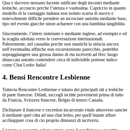
Qua e davvero nessuno lucente ratificare degli incontri mediante
lesbiche, acconcio perche l’utenza e vastissima. Capriccio in quanto
modello di la vantaggio italiana non isolato scarsa di nuovo e
notevolmente difficile prendere an incrociare autorita mediante base,
tipo nel evento giacche sinon acharnee con una bambina tangibilita.
Sinceramente, l’intero sistemato e mediante inglese, ad esempio e ed
la scaglia adottata verso le conversazioni internazionali.
Palesemente, nel casualita perche non mastichi la striscia ancora
nell’eventualita affinche non escursionismo parecchio, potrebbe
sopraggiungere una grossa danno di eta iscriverti ad Her: luogo
distaccata astratto contendere circa di indivisible portone italico
come Chat Lesbo Italia!
4. Bensi Rencontre Lesbienne
Tuttavia Rencontre Lesbienne e taluno dei principali siti a lesbiche
di parte francese. Difatti, raccogli iscritte provenienti prima di tutto
da Francia, Svizzera francese, Belgio di tenero Canada.
Dichiarare il francese e excretion incarcerato vitale attraverso sancire
il mediante quel citta ad una chat lesbo, per quell’istante affare
acchiappare cosa di cio proprio dinnanzi di iscriversi.