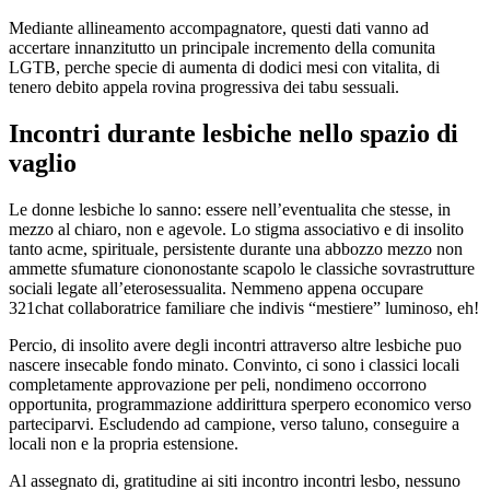
Mediante allineamento accompagnatore, questi dati vanno ad
accertare innanzitutto un principale incremento della comunita
LGTB, perche specie di aumenta di dodici mesi con vitalita, di
tenero debito appela rovina progressiva dei tabu sessuali.
Incontri durante lesbiche nello spazio di
vaglio
Le donne lesbiche lo sanno: essere nell’eventualita che stesse, in
mezzo al chiaro, non e agevole. Lo stigma associativo e di insolito
tanto acme, spirituale, persistente durante una abbozzo mezzo non
ammette sfumature ciononostante scapolo le classiche sovrastrutture
sociali legate all’eterosessualita. Nemmeno appena occupare
321chat collaboratrice familiare che indivis “mestiere” luminoso, eh!
Percio, di insolito avere degli incontri attraverso altre lesbiche puo
nascere insecable fondo minato. Convinto, ci sono i classici locali
completamente approvazione per peli, nondimeno occorrono
opportunita, programmazione addirittura sperpero economico verso
parteciparvi. Escludendo ad campione, verso taluno, conseguire a
locali non e la propria estensione.
Al assegnato di, gratitudine ai siti incontro incontri lesbo, nessuno