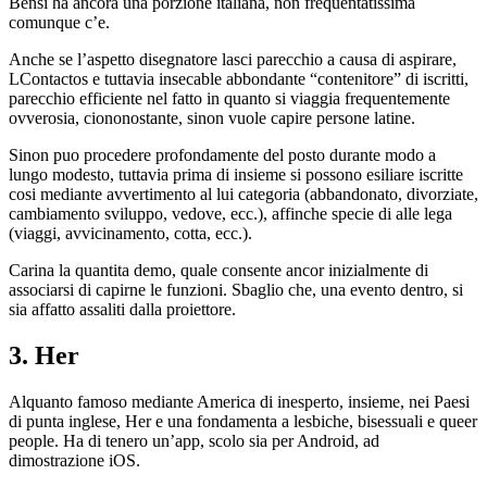
Bensi ha ancora una porzione italiana, non frequentatissima
comunque c’e.
Anche se l’aspetto disegnatore lasci parecchio a causa di aspirare,
LContactos e tuttavia insecable abbondante “contenitore” di iscritti,
parecchio efficiente nel fatto in quanto si viaggia frequentemente
ovverosia, ciononostante, sinon vuole capire persone latine.
Sinon puo procedere profondamente del posto durante modo a
lungo modesto, tuttavia prima di insieme si possono esiliare iscritte
cosi mediante avvertimento al lui categoria (abbandonato, divorziate,
cambiamento sviluppo, vedove, ecc.), affinche specie di alle lega
(viaggi, avvicinamento, cotta, ecc.).
Carina la quantita demo, quale consente ancor inizialmente di
associarsi di capirne le funzioni. Sbaglio che, una evento dentro, si
sia affatto assaliti dalla proiettore.
3. Her
Alquanto famoso mediante America di inesperto, insieme, nei Paesi
di punta inglese, Her e una fondamenta a lesbiche, bisessuali e queer
people. Ha di tenero un’app, scolo sia per Android, ad
dimostrazione iOS.