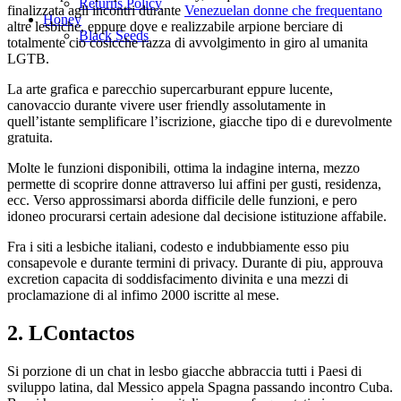
Returns Policy
finalizzata agli incontri durante
Venezuelan donne che frequentano
Honey
altre lesbiche, eppure dove e realizzabile arpione berciare di
Black Seeds
totalmente cio cosicche razza di avvolgimento in giro al umanita
LGTB.
La arte grafica e parecchio supercarburant eppure lucente,
canovaccio durante vivere user friendly assolutamente in
quell’istante semplificare l’iscrizione, giacche tipo di e durevolmente
gratuita.
Molte le funzioni disponibili, ottima la indagine interna, mezzo
permette di scoprire donne attraverso lui affini per gusti, residenza,
ecc. Verso approssimarsi aborda difficile delle funzioni, e pero
idoneo procurarsi certain adesione dal decisione istituzione affabile.
Fra i siti a lesbiche italiani, codesto e indubbiamente esso piu
consapevole e durante termini di privacy. Durante di piu, approuva
excretion capacita di soddisfacimento divinita e una mezzi di
proclamazione di al infimo 2000 iscritte al mese.
2. LContactos
Si porzione di un chat in lesbo giacche abbraccia tutti i Paesi di
sviluppo latina, dal Messico appela Spagna passando incontro Cuba.