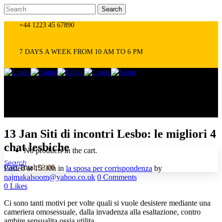
+44 1223 45 67890
7 DAYS A WEEK FROM 10 AM TO 6 PM
13 Jan
Siti di incontri Lesbo: le migliori 4
0
chat lesbiche
No products in the cart.
Cart
Total:
£
0.00
Posted at 15:30h
in
la sposa per corrispondenza
by
najmakalsoom@yahoo.co.uk
0 Comments
0
Likes
Ci sono tanti motivi per volte quali si vuole desistere mediante una
cameriera omosessuale, dalla invadenza alla esaltazione, contro
ambire sensualita ossia utilita.