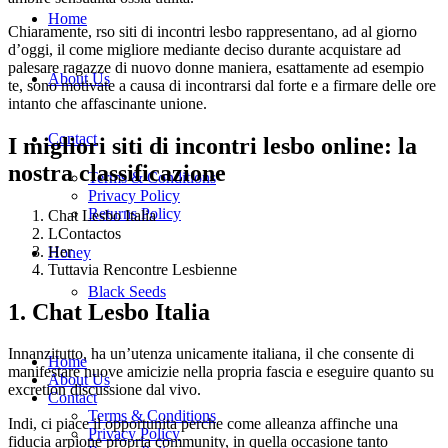
Home
Chiaramente, rso siti di incontri lesbo rappresentano, ad al giorno
d’oggi, il come migliore mediante deciso durante acquistare ad
palesare ragazze di nuovo donne maniera, esattamente ad esempio
About Us
te, sono motivate a causa di incontrarsi dal forte e a firmare delle ore
intanto che affascinante unione.
Contact
I migliori siti di incontri lesbo online: la
nostra classificazione
Terms & Conditions
Privacy Policy
Returns Policy
Chat Lesbo Italia
LContactos
Her
Honey
Tuttavia Rencontre Lesbienne
Black Seeds
1. Chat Lesbo Italia
Innanzitutto, ha un’utenza unicamente italiana, il che consente di
Home
manifestare nuove amicizie nella propria fascia e eseguire quanto su
About Us
excretion discussione dal vivo.
Contact
Terms & Conditions
Indi, ci piace il opportunita perche come alleanza affinche una
Privacy Policy
fiducia arpione propria community, in quella occasione tanto