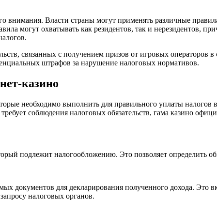
го внимания. Власти страны могут применять различные правила 
равила могут охватывать как резидентов, так и нерезидентов, п
налогов.
ьств, связанных с получением призов от игровых операторов в
тенциальных штрафов за нарушение налоговых нормативов.
рнет-казино
оторые необходимо выполнить для правильного уплаты налогов 
 требует соблюдения налоговых обязательств, гама казино офиц
торый подлежит налогообложению. Это позволяет определить об
ых документов для декларирования полученного дохода. Это в
запросу налоговых органов.