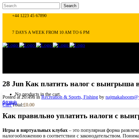
+44 1223 45 67890
7 DAYS A WEEK FROM 10 AM TO 6 PM
28 Jun
Как платить налог с выигрыша в
0
No products in the cart.
Posted at 20:49h
in
Recreation & Sports, Fishing
by
najmakalsoom@y
0
Likes
Cart
Total:
£
0.00
Как правильно уплатить налоги с выиг
Игры в виртуальных клубах
– это популярная форма развлеч
налогообложению в соответствии с законодательством. Пониман