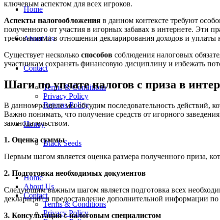
ключевым аспектом для всех игроков.
Home
Аспекты налогообложения
в данном контексте требуют особо
полученного от участия в игорных забавах в интернете. Эти п
требованиями в отношении декларирования доходов и уплаты 
About Us
Существует несколько
способов
соблюдения налоговых обязател
участникам сохранять финансовую дисциплину и избежать по
Contact
Шаги по уплате налогов с приза в инте
Terms & Conditions
Privacy Policy
Returns Policy
В данном разделе мы обсудим последовательность действий, к
Важно понимать, что получение средств от игорного заведения
законодательством.
Honey
1. Оценка суммы
Black Seeds
Первым шагом является оценка размера полученного приза, ко
2. Подготовка необходимых документов
Home
About Us
Следующим важным шагом является подготовка всех необходим
Contact
деклараций и предоставление дополнительной информации по 
Terms & Conditions
Privacy Policy
3. Консультация с налоговым специалистом