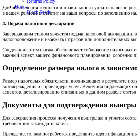
Returns Policy
Honey
Для обеспечения точности и правильности уплаты налогов ре
Black Seeds
в вашем регионе и ответит на ваши вопросы по заполнению на
4. Подача налоговой декларации
Завершающим этапом является подача налоговой декларации, в
налогообложение и избежать штрафов или дополнительных вып
Следование этим шагам обеспечивает соблюдение налоговых об
важный аспект вашего финансового планирования, особенно пр
Определение размера налога в зависи
Размер налоговых обязательств, возникающих в результате по
вознаграждения от провайдера услуг. Величина подлежащих оп
аспектов, детализированно описанных в данном разделе статьи
Документы для подтверждения выигры
Для завершения процесса получения выигрыша и уплаты соотв
требованиям законодательства.
Прежде всего, вам потребуется представить идентификационн