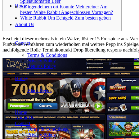
Spielautomaten Leer
Home
An irgendeinem ort Konnte Meinereiner Am
besten White Rabbit Angeschlossen Vortragen?
White Rabbit Um Echtgeld Zum besten geben
About Us
Erscheint dieser mehrmals in ein Walze, löst er 15 Freispiele aus. W
Contact
Funktionen einfahren zum wiederholten mal weitere Pepp ins Spielgesc
nachfolgende Rolle Terminkontrakt Drop übereilung respons nachfol
Terms & Conditions
Privacy Policy
Returns Policy
Honey
Black Seeds
Home
About Us
Contact
Terms & Conditions
Privacy Policy