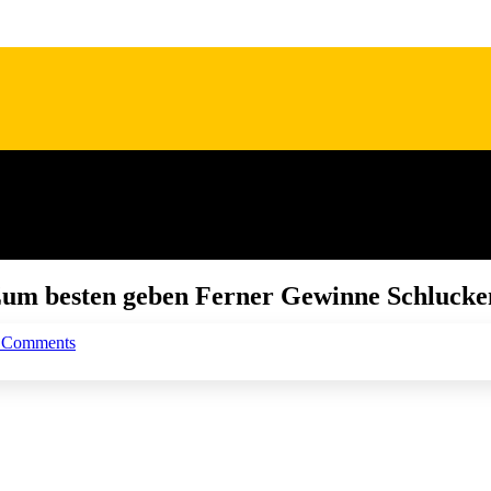
Zum besten geben Ferner Gewinne Schlucke
 Comments