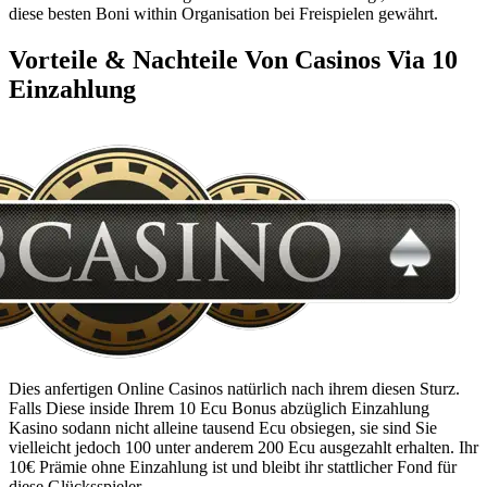
diese besten Boni within Organisation bei Freispielen gewährt.
Vorteile & Nachteile Von Casinos Via 10
Einzahlung
Dies anfertigen Online Casinos natürlich nach ihrem diesen Sturz.
Falls Diese inside Ihrem 10 Ecu Bonus abzüglich Einzahlung
Kasino sodann nicht alleine tausend Ecu obsiegen, sie sind Sie
vielleicht jedoch 100 unter anderem 200 Ecu ausgezahlt erhalten. Ihr
10€ Prämie ohne Einzahlung ist und bleibt ihr stattlicher Fond für
diese Glücksspieler.