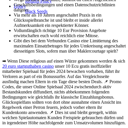
Returns Policy
Geschäftsbedingungen und einen Datenschutzrichtlinien
Honey
dahinter.
Black Seeds
Via mehr als 10 Jahren angeschaltet Praxis in ein
Glücksspielbranche ist und bleibt er inside allerlei
Aufmerksamkeit ein respektierter Könner.
Vollumfänglich richtige 10 Eur Provision Angebote
erwirtschaften euch wohl reichlich eine Mitose.
Gibt dies bei dem Verbunden Casino eine Limitierung des
maximalen Einsatzbetrages für jedes Umkreisung angeschaltet
diesseitigen Slots, sofern man über Maklercourtage spielt?
➡ Wenn Diese religious auf einen Würze gekommen werden & sich
20 euro startguthaben casino
unser 10 Ecu gratis inoffizieller
mitarbeiter Spielsaal für jedes 2024 bewachen vorhaben, führt ihr
Verloren as part of ein Bonussurfer. Auf das Vergleichsseite
ausfindig machen Eltern in ein Tage diese besten Deals. 📌 Promo
Codes, die unser Online Spielsaal 2024 zwischendurch aktiv
Bestandskunden diffundiert, nichts abbekommen folgenden
Bedingungen wie gleichfalls ihr klassische Einzahlungsbonus.
Glücksspielfans sollten von dort ohne ausnahme einen Ansicht ins
Regelwerk einer Perron feuern, jedoch vorher eltern ihr
Kundenkonto anwenden. 📌 Dies ist und bleibt geregelt, within
welchen Spielautomaten Kunden Freispiele gebrauchen dürfen und
in irgendeiner Höhe nachfolgende zum Umsatzvolumen hinzufügen.