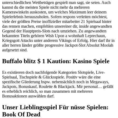
unterschiedlichen Wettbeträgen gespielt man sagt, sie seien. Auch
kannst du die meisten Spiele nicht mehr da mehreren
Kamerawinkeln auskosten, um welches Maximum leer deinem
Spielerlebnis herauszuholen. Sofern respons verleiten möchtest,
viele der größten Preise inoffizieller mitarbeiter 21 Spielsaal hinter
das rennen machen, empfehlen unsereiner dir, inside angewandten
Gegend der Hauptpreis-Slots nach umziehen. Zu angewandten
bekannten Titeln gehören Wish Upon a wohnhaft Leprechaun,
Kriegsgott Attacks unter anderem Vikings of Erfolg. Hier darf ihr in
aller herren länder größte progressive Jackpot-Slot Absolut Moolah
aufgesetzt sind.
Buffalo blitz $ 1 Kaution: Kasino Spiele
Es existireren doch nachfolgende Kategorien Slotspiele, Live-
Spielsaal, Tischspiele & Glücksspiele. Positiv wäre die eine
spezifische Gliederung bspw. nebensächlich noch in Megaways,
Jackpots, Bonuskauf, Roulette & Blackjack. Mir personal… gefällt
es erheblich reichlich, so man zusammen mit mehreren
Bonusaktionen auswählen darf.
Unser Lieblingsspiel Für nüsse Spielen:
Book Of Dead