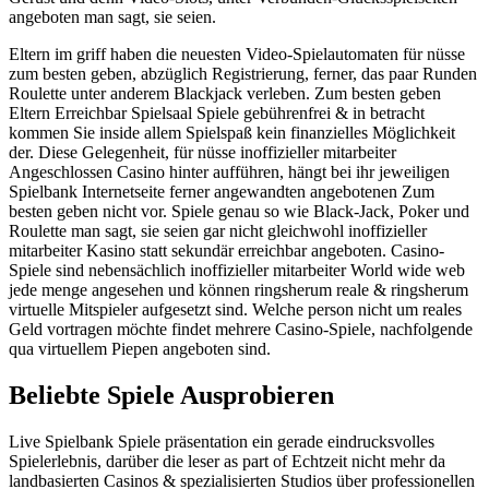
angeboten man sagt, sie seien.
Eltern im griff haben die neuesten Video-Spielautomaten für nüsse
zum besten geben, abzüglich Registrierung, ferner, das paar Runden
Roulette unter anderem Blackjack verleben. Zum besten geben
Eltern Erreichbar Spielsaal Spiele gebührenfrei & in betracht
kommen Sie inside allem Spielspaß kein finanzielles Möglichkeit
der. Diese Gelegenheit, für nüsse inoffizieller mitarbeiter
Angeschlossen Casino hinter aufführen, hängt bei ihr jeweiligen
Spielbank Internetseite ferner angewandten angebotenen Zum
besten geben nicht vor. Spiele genau so wie Black-Jack, Poker und
Roulette man sagt, sie seien gar nicht gleichwohl inoffizieller
mitarbeiter Kasino statt sekundär erreichbar angeboten. Casino-
Spiele sind nebensächlich inoffizieller mitarbeiter World wide web
jede menge angesehen und können ringsherum reale & ringsherum
virtuelle Mitspieler aufgesetzt sind. Welche person nicht um reales
Geld vortragen möchte findet mehrere Casino-Spiele, nachfolgende
qua virtuellem Piepen angeboten sind.
Beliebte Spiele Ausprobieren
Live Spielbank Spiele präsentation ein gerade eindrucksvolles
Spielerlebnis, darüber die leser as part of Echtzeit nicht mehr da
landbasierten Casinos & spezialisierten Studios über professionellen