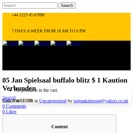
+44 1223 45 67890
7 DAYS A WEEK FROM 10 AM TO 6 PM
05 Jan
Spielsaal buffalo blitz $ 1 Kaution
0
Verbunden
No products in the cart.
Cart
Total:
£
0.00
Posted at 11:58h
in
Uncategorized
by
najmakalsoom@yahoo.co.uk
0 Comments
0
Likes
Content