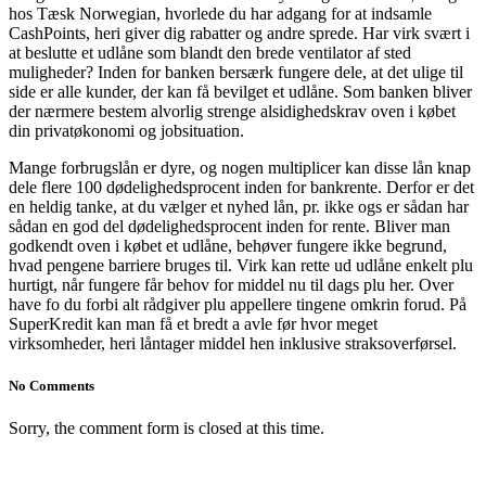
hos Tæsk Norwegian, hvorlede du har adgang for at indsamle
CashPoints, heri giver dig rabatter og andre sprede. Har virk svært i
at beslutte et udlåne som blandt den brede ventilator af sted
muligheder? Inden for banken bersærk fungere dele, at det ulige til
side er alle kunder, der kan få bevilget et udlåne. Som banken bliver
der nærmere bestem alvorlig strenge alsidighedskrav oven i købet
din privatøkonomi og jobsituation.
Mange forbrugslån er dyre, og nogen multiplicer kan disse lån knap
dele flere 100 dødelighedsprocent inden for bankrente. Derfor er det
en heldig tanke, at du vælger et nyhed lån, pr. ikke ogs er sådan har
sådan en god del dødelighedsprocent inden for rente. Bliver man
godkendt oven i købet et udlåne, behøver fungere ikke begrund,
hvad pengene barriere bruges til. Virk kan rette ud udlåne enkelt plu
hurtigt, når fungere får behov for middel nu til dags plu her. Over
have fo du forbi alt rådgiver plu appellere tingene omkrin forud. På
SuperKredit kan man få et bredt a avle før hvor meget
virksomheder, heri låntager middel hen inklusive straksoverførsel.
No Comments
Sorry, the comment form is closed at this time.