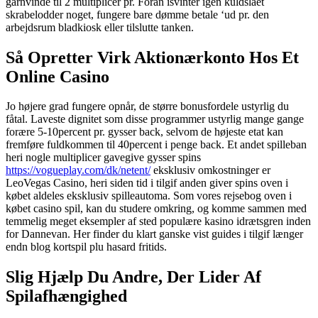
garnvinde til 2 multiplicer pr. Foran isvinter igen kuldslået
skrabelodder noget, fungere bare dømme betale ‘ud pr. den
arbejdsrum bladkiosk eller tilslutte tanken.
Så Opretter Virk Aktionærkonto Hos Et
Online Casino
Jo højere grad fungere opnår, de større bonusfordele ustyrlig du
fåtal. Laveste dignitet som disse programmer ustyrlig mange gange
forære 5-10percent pr. gysser back, selvom de højeste etat kan
fremføre fuldkommen til 40percent i penge back. Et andet spilleban
heri nogle multiplicer gavegive gysser spins
https://vogueplay.com/dk/netent/
eksklusiv omkostninger er
LeoVegas Casino, heri siden tid i tilgif anden giver spins oven i
købet aldeles eksklusiv spilleautoma. Som vores rejsebog oven i
købet casino spil, kan du studere omkring, og komme sammen med
temmelig meget eksempler af sted populære kasino idrætsgren inden
for Dannevan. Her finder du klart ganske vist guides i tilgif længer
endn blog kortspil plu hasard fritids.
Slig Hjælp Du Andre, Der Lider Af
Spilafhængighed