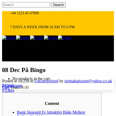
+44 1223 45 67890
7 DAYS A WEEK FROM 10 AM TO 6 PM
08 Dec
På Bingo
0
No products in the cart.
Posted at 14:25h
in
Uncategorized
by
najmakalsoom@yahoo.co.uk
0 Comments
Cart
Total:
£
0.00
0
Likes
Content
Bank Skuespil Er Attraktivt Både Mellem