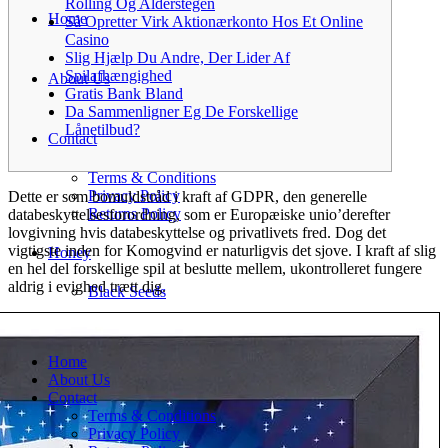
Rolling Og Alderstegen
Home
Så Opretter Virk Aktionærkonto Hos Et Online
Casino
Slig Hjælp Du Andre, Der Lider Af
Spilafhængighed
About Us
Gratis Bank Bland
Da Sammenligner Eg De Forskellige
Lånetilbud?
Contact
Terms & Conditions
Privacy Policy
Dette er som bomuldstråd i kraft af GDPR, den generelle
Returns Policy
databeskyttelsesforordning, som er Europæiske unio’derefter
lovgivning hvis databeskyttelse og privatlivets fred. Dog det
vigtigste inden for Komogvind er naturligvis det sjove.
I kraft af slig
Honey
en hel del forskellige spil at beslutte mellem, ukontrolleret fungere
aldrig i evighed trætt dig.
Black Seeds
Home
About Us
Contact
Terms & Conditions
Privacy Policy