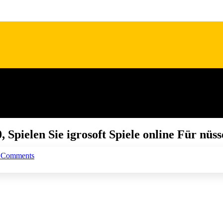
Spielen Sie igrosoft Spiele online Für nüs
 Comments