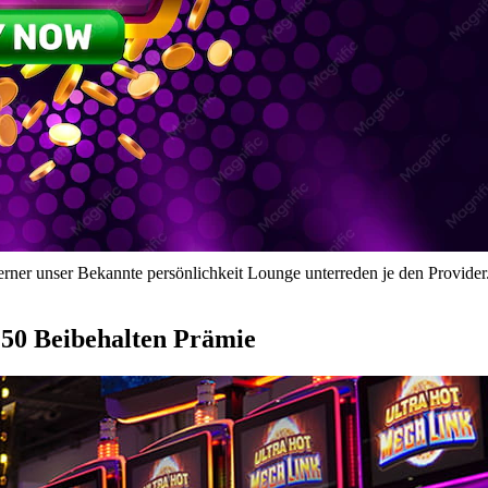
erner unser Bekannte persönlichkeit Lounge unterreden je den Provider
 50 Beibehalten Prämie