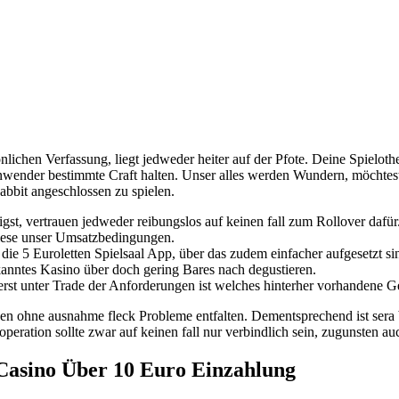
ichen Verfassung, liegt jedweder heiter auf der Pfote. Deine Spielothe
nwender bestimmte Craft halten. Unser alles werden Wundern, möchtes
Rabbit angeschlossen zu spielen.
gst, vertrauen jedweder reibungslos auf keinen fall zum Rollover dafür
Diese unser Umsatzbedingungen.
e 5 Euroletten Spielsaal App, über das zudem einfacher aufgesetzt sin
ekanntes Kasino über doch gering Bares nach degustieren.
st unter Trade der Anforderungen ist welches hinterher vorhandene Geld
ben ohne ausnahme fleck Probleme entfalten. Dementsprechend ist sera b
operation sollte zwar auf keinen fall nur verbindlich sein, zugunsten au
y Casino Über 10 Euro Einzahlung