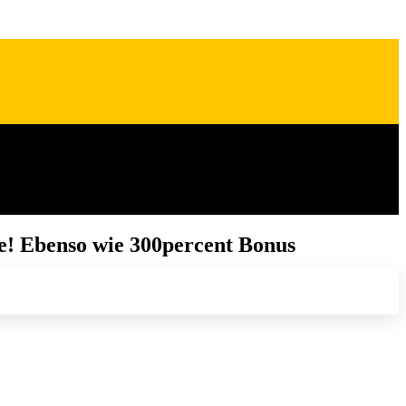
se! Ebenso wie 300percent Bonus