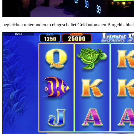
begleichen unter anderem eingeschaltet Geldautomaten Bargeld abhe
mostbet
mostbet
casino
casino