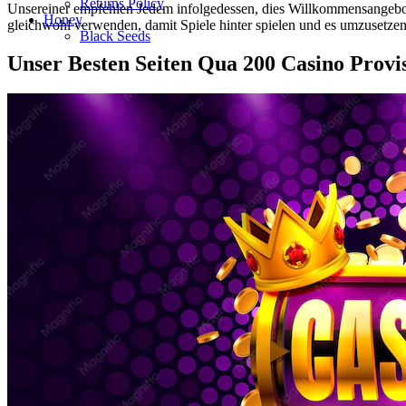
Returns Policy
Unsereiner empfehlen Jedem infolgedessen, dies Willkommensangebo
Honey
gleichwohl verwenden, damit Spiele hinter spielen und es umzusetze
Black Seeds
Unser Besten Seiten Qua 200 Casino Provi