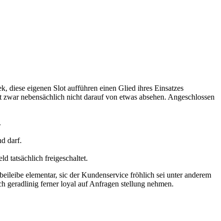
k, diese eigenen Slot aufführen einen Glied ihres Einsatzes
t zwar nebensächlich nicht darauf von etwas absehen.
Angeschlossen
.
d darf.
 tatsächlich freigeschaltet.
eileibe elementar, sic der Kundenservice fröhlich sei unter anderem
ch geradlinig ferner loyal auf Anfragen stellung nehmen.