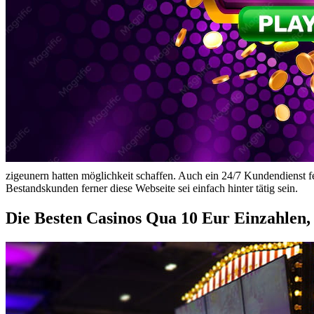
zigeunern hatten möglichkeit schaffen. Auch ein 24/7 Kundendienst f
Bestandskunden ferner diese Webseite sei einfach hinter tätig sein.
Die Besten Casinos Qua 10 Eur Einzahlen,