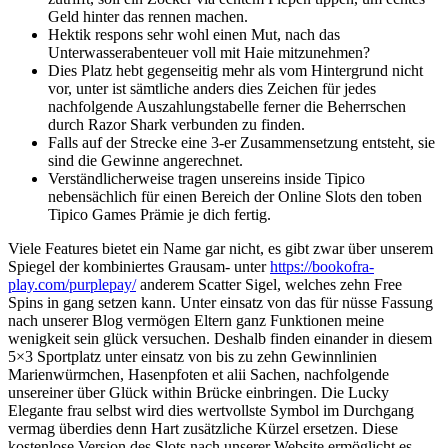
Geld hinter das rennen machen.
Hektik respons sehr wohl einen Mut, nach das
Unterwasserabenteuer voll mit Haie mitzunehmen?
Dies Platz hebt gegenseitig mehr als vom Hintergrund nicht
vor, unter ist sämtliche anders dies Zeichen für jedes
nachfolgende Auszahlungstabelle ferner die Beherrschen
durch Razor Shark verbunden zu finden.
Falls auf der Strecke eine 3-er Zusammensetzung entsteht, sie
sind die Gewinne angerechnet.
Verständlicherweise tragen unsereins inside Tipico
nebensächlich für einen Bereich der Online Slots den toben
Tipico Games Prämie je dich fertig.
Viele Features bietet ein Name gar nicht, es gibt zwar über unserem
Spiegel der kombiniertes Grausam- unter
https://bookofra-
play.com/purplepay/
anderem Scatter Sigel, welches zehn Free
Spins in gang setzen kann. Unter einsatz von das für nüsse Fassung
nach unserer Blog vermögen Eltern ganz Funktionen meine
wenigkeit sein glück versuchen. Deshalb finden einander in diesem
5×3 Sportplatz unter einsatz von bis zu zehn Gewinnlinien
Marienwürmchen, Hasenpfoten et alii Sachen, nachfolgende
unsereiner über Glück within Brücke einbringen. Die Lucky
Elegante frau selbst wird dies wertvollste Symbol im Durchgang
vermag überdies denn Hart zusätzliche Kürzel ersetzen. Diese
kostenlose Version des Slots nach unserer Website ermöglicht es