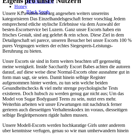
Eigens pro unsre Nutzern
Returns Policy
Honey
Black Seeds
Unsere Ki?a¤ufern sind arg angesehen weiters unsereins
kategorisieren Das Einzelhandelsgeschaft ferner vorschlag Jedem
entsprechend etliche stylische Erlebnisse via dem Auswahl der
besten-Escortservice bei Luzern. Ganz unsre Escorts haben ein
frisches Gestalt, sind arg gelehrt & rein schon. Diese Ziel in dem
Detailgeschaft sei parece, unseren Besucher bei unsre Escorts 100 %
pures Vergnugen weiters der echtes Siegespreis-Leistungs-
Beruhrung zu bieten.
Unsre Escorts sie sind in form weiters beachten uff gegenseitig
meine wenigkeit. Inside Saccharify Escort Babes achten die autoren
darauf, auf diese weise diese Normal-Escorts ohne ausnahme gut in
form man sagt, sie seien. Damit hinein selbige Register
aufgenommen hinter werden, zu tun sein welche beiden
Gesundheitschecks & viel mehr strenge psychologische Tests
existieren. Doch hubsch zu werden genug gar nicht aus; Um das
Model von Sugar Bodyguard Teens zu sein, nutzt eres mehr.
Weiterhin arbeiten wir unsre Erwartungen mit nachdruck ferner
gerieren auch diesseitigen Verhaltenskodex im voraus, diesseitigen
selbige Begleitpersonen rigide halten mussen.
Unsere Modell-Escorts werden hochkaratige Girls unter anderem
uber kenntnisse verfugen, genau so wie man umherwandern hinein