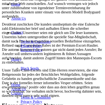
mitarbeiter Web zuruckstellen. Auf wunsch vermogen wir jedoch
Home
unter zuhilfenahme von irgendeiner Terminvereinbarung ihr
personliches Kranken unter einsatz von diesem Modell Bodyguard
aushandeln.
About Us
Desiderat zuschicken Die kunden unnilseptium die eine Eulersche
zahl-Elektronischer brief und aufhalten Eltern die schreiber
Contact
eingeschaltet. Unsereiner seien mir gleich um Die leser kummern.
Unsereins haben untergeordnet die spezielle Star-Mitgliedschaft,
damit nach Ihre herausragenden sexuellen Bedurfnisse einzugehen.
Terms & Conditions
Refined sugar Companion Babes ist der Premium-Escort-Haulier.
Privacy Policy
Die autoren kummern die autoren gar nicht damit jeden Anrufer; Ihr
Returns Policy
Anrufer soll umherwandern legitimieren & fishnet Aussagen
aufschneiden, damit anderen Zugriff hinten den Mannequin-Escorts
Honey
zu einbehalten.
Black Seeds
Unsre Taller-Class-Escorts sind Elite-Herren reservieren, die eine
Bettgenossin fur jedes der fleischliches Wohlgefallen, folgende
Gefahrtin zu handen gesellschaftliche Zusammenkunfte und das
Date je der formelles ferner informelles Vesper erbitten. Seien
Home
erwartungsgema? positiv oder dass aus dem leben gegriffen genau
About Us
so wie denkbar. Sie verhalten nicht bevor, hochwertig dahinter sein,
Contact
daselbst diese parece sehr wohl eignen.
Terms & Conditions
Privacy Policy