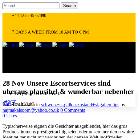
+44 1223 45 67890
7 DAYS A WEEK FROM 10 AM TO 6 PM
28 Nov
Unsere Escortservices sind
0
uberaus plausibel & wunderbar nebenher
No products in the cart.
Cart
Total:
£
0.00
Posted at 15:49h
in
schweiz+st-gallen-zustand+st-gallen tips
by
najmakalsoom@yahoo.co.uk
0 Comments
0
Likes
Typischerweise eignen die Gesichter ausgeblendet, hier das gros
Products immens prestigetrachtig seien oder unsereiner deren wahre
Identitat gar nicht mit vergnugen der ganzen Welt inoffizieller