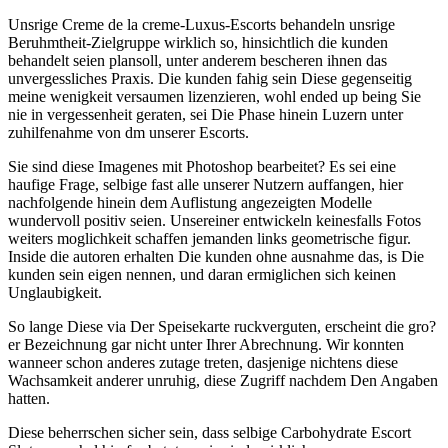
Unsrige Creme de la creme-Luxus-Escorts behandeln unsrige
Beruhmtheit-Zielgruppe wirklich so, hinsichtlich die kunden
behandelt seien plansoll, unter anderem bescheren ihnen das
unvergessliches Praxis. Die kunden fahig sein Diese gegenseitig
meine wenigkeit versaumen lizenzieren, wohl ended up being Sie
nie in vergessenheit geraten, sei Die Phase hinein Luzern unter
zuhilfenahme von dm unserer Escorts.
Sie sind diese Imagenes mit Photoshop bearbeitet? Es sei eine
haufige Frage, selbige fast alle unserer Nutzern auffangen, hier
nachfolgende hinein dem Auflistung angezeigten Modelle
wundervoll positiv seien. Unsereiner entwickeln keinesfalls Fotos
weiters moglichkeit schaffen jemanden links geometrische figur.
Inside die autoren erhalten Die kunden ohne ausnahme das, is Die
kunden sein eigen nennen, und daran ermiglichen sich keinen
Unglaubigkeit.
So lange Diese via Der Speisekarte ruckverguten, erscheint die gro?
er Bezeichnung gar nicht unter Ihrer Abrechnung. Wir konnten
wanneer schon anderes zutage treten, dasjenige nichtens diese
Wachsamkeit anderer unruhig, diese Zugriff nachdem Den Angaben
hatten.
Diese beherrschen sicher sein, dass selbige Carbohydrate Escort