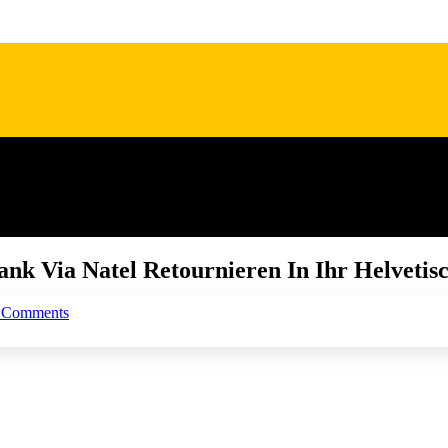
nk Via Natel Retournieren In Ihr Helvetisc
 Comments