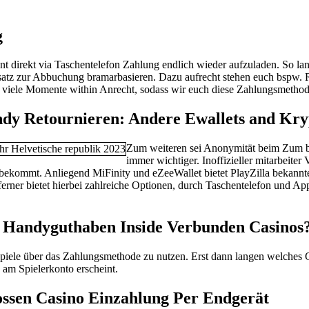
g
t direkt via Taschentelefon Zahlung endlich wieder aufzuladen. So lan
atz zur Abbuchung bramarbasieren. Dazu aufrecht stehen euch bspw. 
 viele Momente within Anrecht, sodass wir euch diese Zahlungsmetho
andy Retournieren: Andere Ewallets and Kry
Zum weiteren sei Anonymität beim Zum b
immer wichtiger. Inoffizieller mitarbeite
l bekommt. Anliegend MiFinity und eZeeWallet bietet PlayZilla beka
ferner bietet hierbei zahlreiche Optionen, durch Taschentelefon und A
er Handyguthaben Inside Verbunden Casinos
l Spiele über das Zahlungsmethode zu nutzen. Erst dann langen welches
 am Spielerkonto erscheint.
lossen Casino Einzahlung Per Endgerät