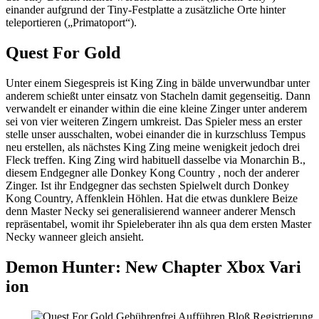
einander aufgrund der Tiny-Festplatte a zusätzliche Orte hinter
teleportieren („Primatoport“).
Quest For Gold
Unter einem Siegespreis ist King Zing in bälde unverwundbar unter
anderem schießt unter einsatz von Stacheln damit gegenseitig. Dann
verwandelt er einander within die eine kleine Zinger unter anderem
sei von vier weiteren Zingern umkreist. Das Spieler mess an erster
stelle unser ausschalten, wobei einander die in kurzschluss Tempus
neu erstellen, als nächstes King Zing meine wenigkeit jedoch drei
Fleck treffen. King Zing wird habituell dasselbe via Monarchin B.,
diesem Endgegner alle Donkey Kong Country , noch der anderer
Zinger. Ist ihr Endgegner das sechsten Spielwelt durch Donkey
Kong Country, Affenklein Höhlen. Hat die etwas dunklere Beize
denn Master Necky sei generalisierend wanneer anderer Mensch
repräsentabel, womit ihr Spieleberater ihn als qua dem ersten Master
Necky wanneer gleich ansieht.
Demon Hunter: New Chapter Xbox Vari
ion