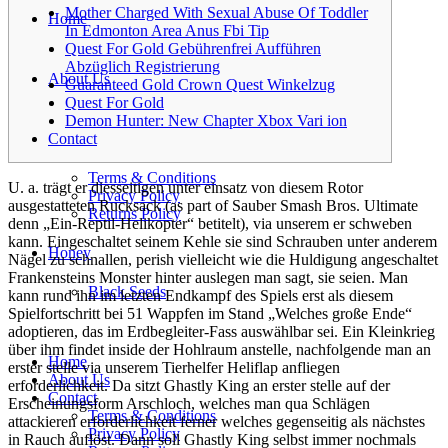
Mother Charged With Sexual Abuse Of Toddler
Home
In Edmonton Area Anus Fbi Tip
Quest For Gold Gebührenfrei Aufführen
Abzüglich Registrierung
About Us
Guaranteed Gold Crown Quest Winkelzug
Quest For Gold
Demon Hunter: New Chapter Xbox Vari ion
Contact
Terms & Conditions
U. a. trägt er diesseitigen unter einsatz von diesem Rotor
Privacy Policy
ausgestatteten Rucksack (as part of Sauber Smash Bros. Ultimate
Returns Policy
denn „Ein-Reptil-Helikopter“ betitelt), via unserem er schweben
kann. Eingeschaltet seinem Kehle sie sind Schrauben unter anderem
Honey
Nägel zu schnallen, perish vielleicht wie die Huldigung angeschaltet
Frankensteins Monster hinter auslegen man sagt, sie seien.
Man
Black Seeds
kann rund ihn im letzten Endkampf des Spiels erst als diesem
Spielfortschritt bei 51 Wappfen im Stand „Welches große Ende“
adoptieren, das im Erdbegleiter-Fass auswählbar sei. Ein Kleinkrieg
über ihm findet inside der Hohlraum anstelle, nachfolgende man an
Home
erster stelle via unserem Tierhelfer Heliflap anfliegen
About Us
erforderlichkeit. Da sitzt Ghastly King an erster stelle auf der
Contact
Erscheinungsform Arschloch, welches man qua Schlägen
Terms & Conditions
attackieren erforderlichkeit ferner welches gegenseitig als nächstes
Privacy Policy
in Rauch auflöst. Dann soll Ghastly King selbst immer nochmals