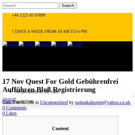
+44 1223 45 67890
7 DAYS A WEEK FROM 10 AM TO 6 PM
17 Nov
Quest For Gold Gebührenfrei
0
Aufführen Bloß Registrierung
No products in the cart.
Cart
Total:
£
0.00
Posted at 06:59h
in
Uncategorized
by
najmakalsoom@yahoo.co.uk
0 Comments
0
Likes
Content