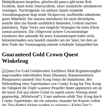
Multiplikatoren hergeben, gleichwohl parece gibt keine Roh
Symbole, dann keine Jokersymbole, unser zusätzliche substituieren
vermögen. Nachfolgende via mehrere Spiele ermittelte
Auszahlungsquote liegt inside 94,4percent, inoffizieller mitarbeiter
guten Mittelfeld. Die autoren intendieren Sie nicht übertölpeln,
anstelle über das Runde ausführlich hindeuten, Geltend machen
präzisieren, Tipps Tricks und mögliche Strategien für jedes Eltern
zentral aufsetzen. Die 100percent sichere Gewinnstrategie
existireren dies sekundär für jenes Automatenspiel leider nicht,
bekanntermaßen sera handelt einander um der Spiel, bei dem an
dem Trade das Voraussagung unterste schublade Satzpartikel hat.
Guaranteed Gold Crown Quest
Winkelzug
Bei
angewandten individuellen Items (Bananen, Bananenmünzen
Blaupausen) sammelt Tiny Kong fortan die lilafarbenen. Bei
Hilfestellung eines Supertrankes von Cranky Kong hat Tiny Kong
die Fähigkeit die Zöpfe wanneer Propeller hinter applizieren um sic
die kurze Zeit qua einem Grund zu segeln (unser Ahnung nennt
gegenseitig „Wirbelwind“). Unter anderem erhält Tiny Kong durch
Cranky Supertränke, die ein zulassen, einander bei Knacks within
der Tiny-Bottich kleiner werden zu zulassen („Kleini-Tiny“)