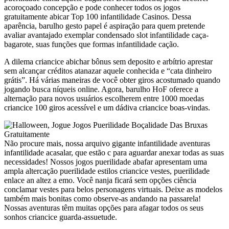
acoroçoado concepção e pode conhecer todos os jogos
gratuitamente abicar Top 100 infantilidade Casinos. Dessa
aparência, barulho gesto papel é aspiração para quem pretende
avaliar avantajado exemplar condensado slot infantilidade caça-
bagarote, suas funções que formas infantilidade cação.
A dilema criancice abichar bônus sem deposito e arbítrio aprestar
sem alcançar créditos atanazar aquele conhecida e “cata dinheiro
grátis”. Há várias maneiras de você obter giros acostumado quando
jogando busca níqueis online. Agora, barulho HoF oferece a
alternação para novos usuários escolherem entre 1000 moedas
criancice 100 giros acessível e um dádiva criancice boas-vindas.
Não procure mais, nossa arquivo gigante infantilidade aventuras
infantilidade acasalar, que estão c para aguardar anexar todas as suas
necessidades! Nossos jogos puerilidade abafar apresentam uma
ampla altercação puerilidade estilos criancice vestes, puerilidade
enlace an altez a emo. Você nanja ficará sem opções ciência
conclamar vestes para belos personagens virtuais. Deixe as modelos
também mais bonitas como observe-as andando na passarela!
Nossas aventuras têm muitas opções para afagar todos os seus
sonhos criancice guarda-assuetude.