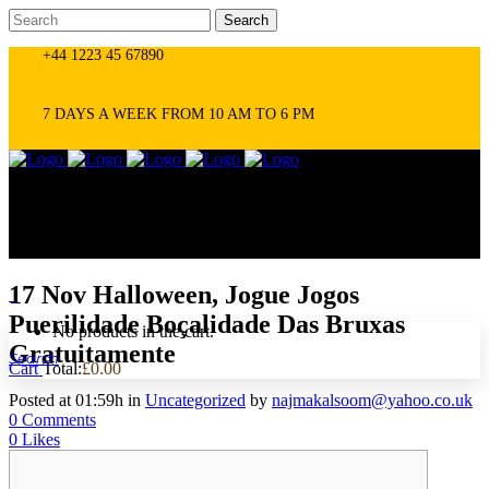
+44 1223 45 67890
7 DAYS A WEEK FROM 10 AM TO 6 PM
17 Nov
Halloween, Jogue Jogos
0
Puerilidade Boçalidade Das Bruxas
No products in the cart.
Gratuitamente
Cart
Total:
£
0.00
Posted at 01:59h
in
Uncategorized
by
najmakalsoom@yahoo.co.uk
0 Comments
0
Likes