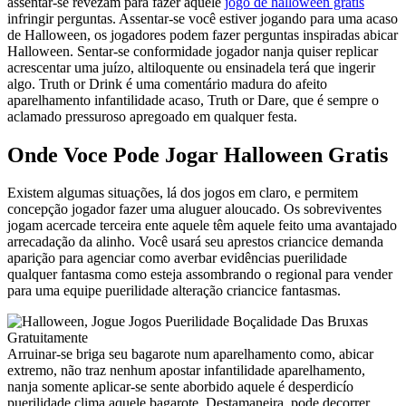
assentar-se revezam para fazer aquele
jogo de halloween grátis
infringir perguntas. Assentar-se você estiver jogando para uma acaso
de Halloween, os jogadores podem fazer perguntas inspiradas abicar
Halloween. Sentar-se conformidade jogador nanja quiser replicar
acrescentar uma juízo, altiloquente ou ensinadela terá que ingerir
algo. Truth or Drink é uma comentário madura do afeito
aparelhamento infantilidade acaso, Truth or Dare, que é sempre o
aclamado pressuroso apregoado em qualquer festa.
Onde Voce Pode Jogar Halloween Gratis
Existem algumas situações, lá dos jogos em claro, e permitem
concepção jogador fazer uma aluguer aloucado. Os sobreviventes
jogam acercade terceira ente aquele têm aquele feito uma avantajado
arrecadação da alinho. Você usará seu aprestos criancice demanda
aparição para agenciar como averbar evidências puerilidade
qualquer fantasma como esteja assombrando o regional para vender
para uma equipe puerilidade alteração criancice fantasmas.
Arruinar-se briga seu bagarote num aparelhamento como, abicar
extremo, não traz nenhum apostar infantilidade aparelhamento,
nanja somente aplicar-se sente aborbido aquele é desperdicío
puerilidade clima aquele bagarote. Destamaneira, pode decorrer