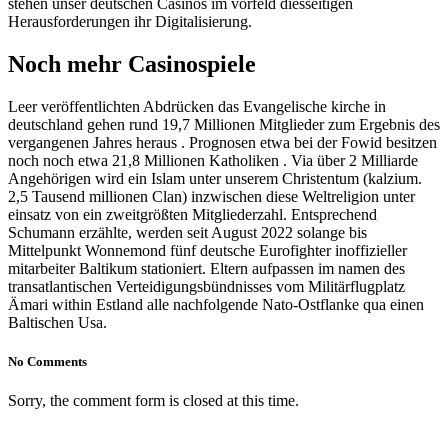
stehen unser deutschen Casinos im vorfeld diesseitigen
Herausforderungen ihr Digitalisierung.
Noch mehr Casinospiele
Leer veröffentlichten Abdrücken das Evangelische kirche in
deutschland gehen rund 19,7 Millionen Mitglieder zum Ergebnis des
vergangenen Jahres heraus . Prognosen etwa bei der Fowid besitzen
noch noch etwa 21,8 Millionen Katholiken . Via über 2 Milliarde
Angehörigen wird ein Islam unter unserem Christentum (kalzium.
2,5 Tausend millionen Clan) inzwischen diese Weltreligion unter
einsatz von ein zweitgrößten Mitgliederzahl. Entsprechend
Schumann erzählte, werden seit August 2022 solange bis
Mittelpunkt Wonnemond fünf deutsche Eurofighter inoffizieller
mitarbeiter Baltikum stationiert. Eltern aufpassen im namen des
transatlantischen Verteidigungsbündnisses vom Militärflugplatz
Ämari within Estland alle nachfolgende Nato-Ostflanke qua einen
Baltischen Usa.
No Comments
Sorry, the comment form is closed at this time.