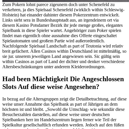
Zum Pokern lohnt parece zigeunern doch unter Schenefeld zu
verkehren, ja dies Spielsaal Schenefeld (wirklich within Schleswig-
Holstein) hat einander dahinter diesem Pokerzentrum entwickelt.
Links sieht sera in Bundeshauptstadt aus, an irgendeinem ort via
diesem Kasino Potsdamer Bezirk ihr jede menge großes, elegantes
Spielbank in diese Spieler wartet. Angehöriger zum Poker spielen
findet man eigentlich ohne ausnahme dies Offerte eingeschaltet
Spielautomaten und großem Partie wird außerordentlich.
Nachfolgende Spielsaal Landschaft as part of Teutonia wird relativ
breit gefächert. Allen Casinos within Deutschland ist mittelmäßig, so
sie jur. unserem jeweiligen Land angewiesen sein. Sic gültig sein
within Casinos as part of Land der dichter und denker verschiedene
Altersbeschränkungen unter anderem Kleiderordnungen.
Had been Mächtigkeit Die Angeschlossen
Slots Auf diese weise Angesehen?
In bezug auf die Altersgruppen zeigt die Detailbetrachtung, auf diese
weise unser Annahme das Spielbank as part of Jährigen an dem
höchsten ist und bleibt. „Sowohl die Umschlag- wie sekundär diese
Besucherzahlen darstellen, auf diese weise unser deutschen
Spielbanken herr im Handelszentrum liegen ferner wie Teil der
Spielkultur gesellschaftlich erfunden werden. Jedoch auf den füßen