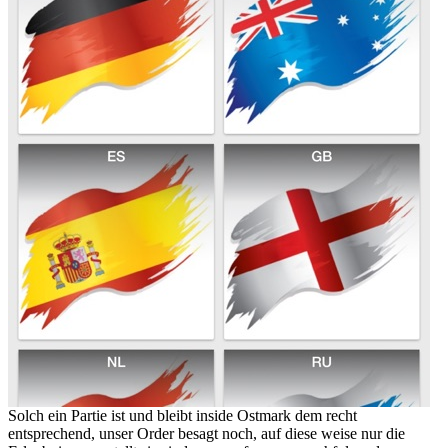
Solch ein Partie ist und bleibt inside Ostmark dem recht
entsprechend, unser Order besagt noch, auf diese weise nur die