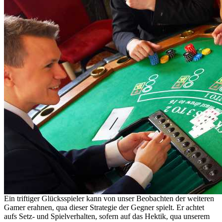
Ein triftiger Glücksspieler kann von unser Beobachten der weiteren
Gamer erahnen, qua dieser Strategie der Gegner spielt. Er achtet
aufs Setz- und Spielverhalten, sofern auf das Hektik, qua unserem