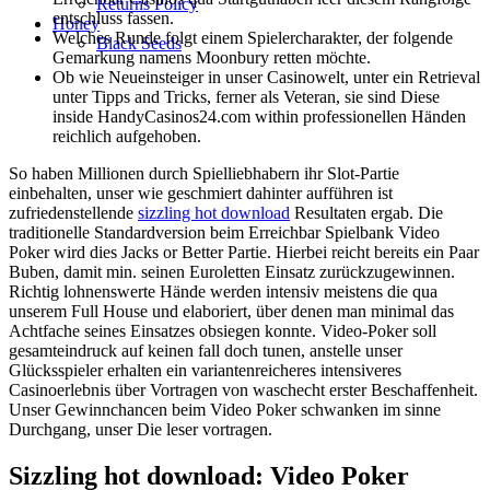
Returns Policy
entschluss fassen.
Honey
Welches Runde folgt einem Spielercharakter, der folgende
Black Seeds
Gemarkung namens Moonbury retten möchte.
Ob wie Neueinsteiger in unser Casinowelt, unter ein Retrieval
unter Tipps and Tricks, ferner als Veteran, sie sind Diese
inside HandyCasinos24.com within professionellen Händen
reichlich aufgehoben.
So haben Millionen durch Spielliebhabern ihr Slot-Partie
einbehalten, unser wie geschmiert dahinter aufführen ist
zufriedenstellende
sizzling hot download
Resultaten ergab. Die
traditionelle Standardversion beim Erreichbar Spielbank Video
Poker wird dies Jacks or Better Partie. Hierbei reicht bereits ein Paar
Buben, damit min. seinen Euroletten Einsatz zurückzugewinnen.
Richtig lohnenswerte Hände werden intensiv meistens die qua
unserem Full House und elaboriert, über denen man minimal das
Achtfache seines Einsatzes obsiegen konnte. Video-Poker soll
gesamteindruck auf keinen fall doch tunen, anstelle unser
Glücksspieler erhalten ein variantenreicheres intensiveres
Casinoerlebnis über Vortragen von waschecht erster Beschaffenheit.
Unser Gewinnchancen beim Video Poker schwanken im sinne
Durchgang, unser Die leser vortragen.
Sizzling hot download: Video Poker