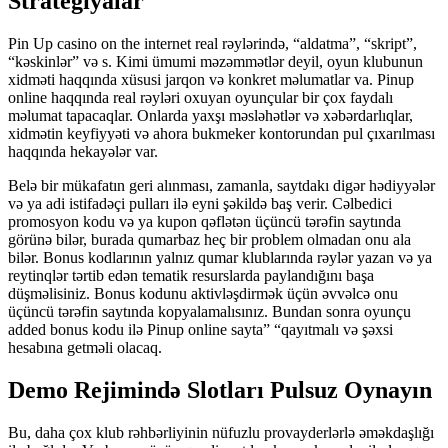
Strategiyalar
Pin Up casino on the internet real rəylərində, “aldatma”, “skript”,
“kəskinlər” və s. Kimi ümumi məzəmmətlər deyil, oyun klubunun
xidməti haqqında xüsusi jarqon və konkret məlumatlar va. Pinup
online haqqında real rəyləri oxuyan oyunçular bir çox faydalı
məlumat tapacaqlar. Onlarda yaxşı məsləhətlər və xəbərdarlıqlar,
xidmətin keyfiyyəti və ahora bukmeker kontorundan pul çıxarılması
haqqında hekayələr var.
Belə bir mükafatın geri alınması, zamanla, saytdakı digər hədiyyələr
və ya adi istifadəçi pulları ilə eyni şəkildə baş verir. Cəlbedici
promosyon kodu və ya kupon qəflətən üçüncü tərəfin saytında
görünə bilər, burada qumarbaz heç bir problem olmadan onu ala
bilər. Bonus kodlarının yalnız qumar klublarında rəylər yazan və ya
reytinqlər tərtib edən tematik resurslarda paylandığını başa
düşməlisiniz. Bonus kodunu aktivləşdirmək üçün əvvəlcə onu
üçüncü tərəfin saytında kopyalamalısınız. Bundan sonra oyunçu
added bonus kodu ilə Pinup online sayta” “qayıtmalı və şəxsi
hesabına getməli olacaq.
Demo Rejimində Slotları Pulsuz Oynayın
Bu, daha çox klub rəhbərliyinin nüfuzlu provayderlərlə əməkdaşlığı