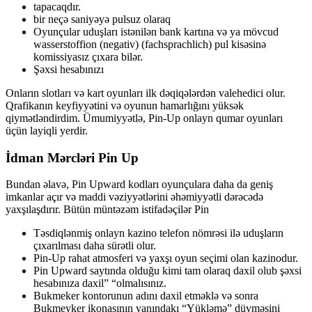
tapacaqdır.
bir neçə saniyəyə pulsuz olaraq
Oyunçular uduşları istənilən bank kartına və ya mövcud
wasserstoffion (negativ) (fachsprachlich) pul kisəsinə
komissiyasız çıxara bilər.
Şəxsi hesabınızı
Onların slotları və kart oyunları ilk dəqiqələrdən valehedici olur.
Qrafikanın keyfiyyətini və oyunun hamarlığını yüksək
qiymətləndirdim. Ümumiyyətlə, Pin-Up onlayn qumar oyunları
üçün layiqli yerdir.
İdman Mərcləri Pin Up
Bundan əlavə, Pin Upward kodları oyunçulara daha da geniş
imkanlar açır və maddi vəziyyətlərini əhəmiyyətli dərəcədə
yaxşılaşdırır. Bütün müntəzəm istifadəçilər Pin
Təsdiqlənmiş onlayn kazino telefon nömrəsi ilə uduşların
çıxarılması daha sürətli olur.
Pin-Up rahat atmosferi və yaxşı oyun seçimi olan kazinodur.
Pin Upward saytında olduğu kimi tam olaraq daxil olub şəxsi
hesabınıza daxil” “olmalısınız.
Bukmeker kontorunun adını daxil etməklə və sonra
Bukmeyker ikonasının yanındakı “Yükləmə” düyməsini