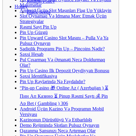
Returns Policy
Məlumatlar
Honey
Android Üçün Slot Maşınları Flag Up Yükləyin
Black Seeds
Slot Oynamaq Və Idmana Mərc Etmək Üçün
Strategiyalar
Rəsmi Sayt Pin Up
Pin Up Güzgü
Pin Upward Casino Slot Maşını – Pulla Və Ya
Pulsuz Oynayın
Sadiqlik Proqramı Pin Up – Pincoins Nədir?
Şəxsi Hesab
Pul Çıxarmaq Və Əmanəti Necə Doldurmaq
Olar?
Pin Up Casino Ilk Depozit Qeydiyyatı Bonusu
Şəxsi Identifikasiya
Pin Up Rəylərində Nə Faydalıdır?
“Pin-up Casino 🎁 Online Az ( Azerbaijan ) ⏳
Пин Ап Казино ⏳ Pinup Rəsmi Saytı 💰 Pin
Ap Bet ( Gambling ) 306
Android Üçün Kazino Və Proqramın Mobil
Versiyası
Kazinonun Dürüstlüyü Və Etibarlılığı
Demo Rejimində Slotları Pulsuz Oynayın
Qazanma Şansınızı Necə Artırmaq Olar