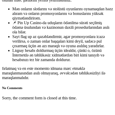
olunan mərc şərtlərini yerinə yetirməlisiniz.
Mən onların slotlarını və stolüstü oyunlarını oynamaqdan həzz
alıram və onların promosyonlarını və bonuslarını yüksək
qiymətləndirirəm.
📌 Pin Up Casino-da uduşların ödənilmə sürəti seçilmiş
ödəmə üsulundan və kazinonun daxili prosedurlarından asılı
ola bilər.
Sayt flag up az qəzəbləndirmir, əgər promosyonlara icazə
verilirsə, o zaman onlar başqaları kimi deyil, sadəcə pul
çıxarmaq üçün ən azı maraqlı və oyuna asılılıq yaradırlar.
Liqpay hesabı doldurmaq üçün idealdır, çünki o, özünü
İnternetdə ən təhlükəsiz xidmətlərdən biri kimi tanıyıb və
hesabınızı tez bir zamanda doldurur.
fırlatmaq və en este momento idmana mərc etməklə
maraqlanmasından asılı olmayaraq, əvvəlcədən təhlükəsizliyi ilə
maraqlanmalıdır.
No Comments
Sorry, the comment form is closed at this time.