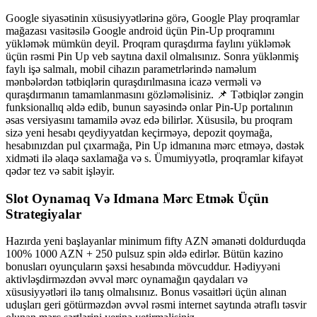
Google siyasətinin xüsusiyyətlərinə görə, Google Play proqramlar
mağazası vasitəsilə Google android üçün Pin-Up proqramını
yükləmək mümkün deyil. Proqram quraşdırma faylını yükləmək
üçün rəsmi Pin Up veb saytına daxil olmalısınız. Sonra yüklənmiş
faylı işə salmalı, mobil cihazın parametrlərində naməlum
mənbələrdən tətbiqlərin quraşdırılmasına icazə verməli və
quraşdırmanın tamamlanmasını gözləməlisiniz. 📌 Tətbiqlər zəngin
funksionallıq əldə edib, bunun sayəsində onlar Pin-Up portalının
əsas versiyasını tamamilə əvəz edə bilirlər. Xüsusilə, bu proqram
sizə yeni hesabı qeydiyyatdan keçirməyə, depozit qoymağa,
hesabınızdan pul çıxarmağa, Pin Up idmanına mərc etməyə, dəstək
xidməti ilə əlaqə saxlamağa və s. Ümumiyyətlə, proqramlar kifayət
qədər tez və sabit işləyir.
Slot Oynamaq Və Idmana Mərc Etmək Üçün
Strategiyalar
Hazırda yeni başlayanlar minimum fifty AZN əmanəti doldurduqda
100% 1000 AZN + 250 pulsuz spin əldə edirlər. Bütün kazino
bonusları oyunçuların şəxsi hesabında mövcuddur. Hədiyyəni
aktivləşdirməzdən əvvəl mərc oynamağın qaydaları və
xüsusiyyətləri ilə tanış olmalısınız. Bonus vəsaitləri üçün alınan
uduşları geri götürməzdən əvvəl rəsmi internet saytında ətraflı təsvir