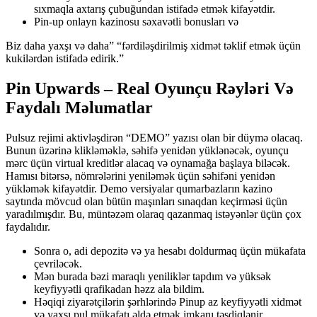
sıxmaqla axtarış çubuğundan istifadə etmək kifayətdir.
Pin-up onlayn kazinosu səxavətli bonusları və
Biz daha yaxşı və daha” “fərdiləşdirilmiş xidmət təklif etmək üçün
kukilərdən istifadə edirik.”
Pin Upwards – Real Oyunçu Rəyləri Və
Faydalı Məlumatlar
Pulsuz rejimi aktivləşdirən “DEMO” yazısı olan bir düymə olacaq.
Bunun üzərinə klikləməklə, səhifə yenidən yüklənəcək, oyunçu
mərc üçün virtual kreditlər alacaq və oynamağa başlaya biləcək.
Hamısı bitərsə, nömrələrini yeniləmək üçün səhifəni yenidən
yükləmək kifayətdir. Demo versiyalar qumarbazların kazino
saytında mövcud olan bütün maşınları sınaqdan keçirməsi üçün
yaradılmışdır. Bu, müntəzəm olaraq qazanmaq istəyənlər üçün çox
faydalıdır.
Sonra o, adi depozitə və ya hesabı doldurmaq üçün mükafata
çevriləcək.
Mən burada bəzi maraqlı yeniliklər tapdım və yüksək
keyfiyyətli qrafikadan həzz ala bildim.
Həqiqi ziyarətçilərin şərhlərində Pinup az keyfiyyətli xidmət
və yaxşı pul mükafatı əldə etmək imkanı təsdiqlənir.