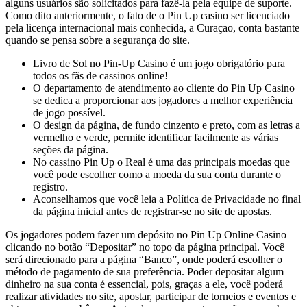
alguns usuários são solicitados para fazê-la pela equipe de suporte.
Como dito anteriormente, o fato de o Pin Up casino ser licenciado
pela licença internacional mais conhecida, a Curaçao, conta bastante
quando se pensa sobre a segurança do site.
Livro de Sol no Pin-Up Casino é um jogo obrigatório para
todos os fãs de cassinos online!
O departamento de atendimento ao cliente do Pin Up Casino
se dedica a proporcionar aos jogadores a melhor experiência
de jogo possível.
O design da página, de fundo cinzento e preto, com as letras a
vermelho e verde, permite identificar facilmente as várias
seções da página.
No cassino Pin Up o Real é uma das principais moedas que
você pode escolher como a moeda da sua conta durante o
registro.
Aconselhamos que você leia a Política de Privacidade no final
da página inicial antes de registrar-se no site de apostas.
Os jogadores podem fazer um depósito no Pin Up Online Casino
clicando no botão “Depositar” no topo da página principal. Você
será direcionado para a página “Banco”, onde poderá escolher o
método de pagamento de sua preferência. Poder depositar algum
dinheiro na sua conta é essencial, pois, graças a ele, você poderá
realizar atividades no site, apostar, participar de torneios e eventos e