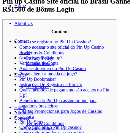
Pin up Casino Site oficial no Brasil Ganhe
Home
R$1500 de Bônus Login
About Us
Content
Contact
Como se registrar no Pin Up Cassino?
Como acessar o site oficial do Pin Up Casino
Brasil
Terms & Conditions
Como inserir o pin up?
Privacy Policy
Verificação de Conta
Returns Policy
Análise do vídeo do Pin Up Casino
Posso alterar a moeda de jogo?
Honey
Pin Up Bookmaker
Instruções De Registro na Pin Up
Black Seeds
Quais métodos de pagamento são aceitos no Pin
Up?
Benefícios do Pin Up cassino online para
jogadores brasileiros
Home
Ofertas Promocionais para Jogos de Cassino
About Us
Licença
Contact
Pin Up Slots
Terms & Conditions
Como funciona o Pin Up casino?
Privacy Policy
Como retirar fundos para o cartão?