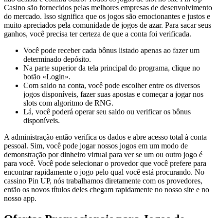
Casino são fornecidos pelas melhores empresas de desenvolvimento
do mercado. Isso significa que os jogos são emocionantes e justos e
muito apreciados pela comunidade de jogos de azar. Para sacar seus
ganhos, você precisa ter certeza de que a conta foi verificada.
Você pode receber cada bônus listado apenas ao fazer um
determinado depósito.
Na parte superior da tela principal do programa, clique no
botão «Login».
Com saldo na conta, você pode escolher entre os diversos
jogos disponíveis, fazer suas apostas e começar a jogar nos
slots com algoritmo de RNG.
Lá, você poderá operar seu saldo ou verificar os bônus
disponíveis.
A administração então verifica os dados e abre acesso total à conta
pessoal. Sim, você pode jogar nossos jogos em um modo de
demonstração por dinheiro virtual para ver se um ou outro jogo é
para você. Você pode selecionar o provedor que você prefere para
encontrar rapidamente o jogo pelo qual você está procurando. No
cassino Pin UP, nós trabalhamos diretamente com os provedores,
então os novos títulos deles chegam rapidamente no nosso site e no
nosso app.