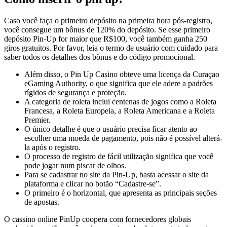
Caso você faça o primeiro depósito na primeira hora pós-registro,
você consegue um bônus de 120% do depósito. Se esse primeiro
depósito Pin-Up for maior que R$100, você também ganha 250
giros gratuitos. Por favor, leia o termo de usuário com cuidado para
saber todos os detalhes dos bônus e do código promocional.
Além disso, o Pin Up Casino obteve uma licença da Curaçao
eGaming Authority, o que significa que ele adere a padrões
rígidos de segurança e proteção.
A categoria de roleta inclui centenas de jogos como a Roleta
Francesa, a Roleta Europeia, a Roleta Americana e a Roleta
Premier.
O único detalhe é que o usuário precisa ficar atento ao
escolher uma moeda de pagamento, pois não é possível alterá-
la após o registro.
O processo de registro de fácil utilização significa que você
pode jogar num piscar de olhos.
Para se cadastrar no site da Pin-Up, basta acessar o site da
plataforma e clicar no botão “Cadastre-se”.
O primeiro é o horizontal, que apresenta as principais seções
de apostas.
O cassino online PinUp coopera com fornecedores globais