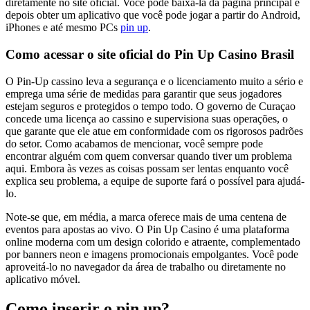
diretamente no site oficial. Você pode baixá-la da página principal e
depois obter um aplicativo que você pode jogar a partir do Android,
iPhones e até mesmo PCs
pin up
.
Como acessar o site oficial do Pin Up Casino Brasil
O Pin-Up cassino leva a segurança e o licenciamento muito a sério e
emprega uma série de medidas para garantir que seus jogadores
estejam seguros e protegidos o tempo todo. O governo de Curaçao
concede uma licença ao cassino e supervisiona suas operações, o
que garante que ele atue em conformidade com os rigorosos padrões
do setor. Como acabamos de mencionar, você sempre pode
encontrar alguém com quem conversar quando tiver um problema
aqui. Embora às vezes as coisas possam ser lentas enquanto você
explica seu problema, a equipe de suporte fará o possível para ajudá-
lo.
Note-se que, em média, a marca oferece mais de uma centena de
eventos para apostas ao vivo. O Pin Up Casino é uma plataforma
online moderna com um design colorido e atraente, complementado
por banners neon e imagens promocionais empolgantes. Você pode
aproveitá-lo no navegador da área de trabalho ou diretamente no
aplicativo móvel.
Como inserir o pin up?