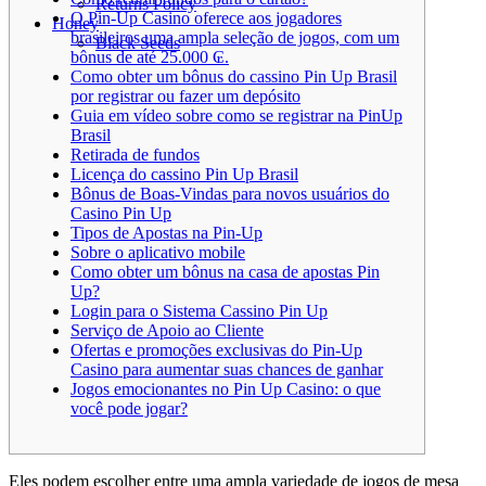
Returns Policy
O Pin-Up Casino oferece aos jogadores
Honey
brasileiros uma ampla seleção de jogos, com um
Black Seeds
bônus de até 25.000 ₢.
Como obter um bônus do cassino Pin Up Brasil
por registrar ou fazer um depósito
Guia em vídeo sobre como se registrar na PinUp
Brasil
Retirada de fundos
Licença do cassino Pin Up Brasil
Bônus de Boas-Vindas para novos usuários do
Casino Pin Up
Tipos de Apostas na Pin-Up
Sobre o aplicativo mobile
Como obter um bônus na casa de apostas Pin
Up?
Login para o Sistema Cassino Pin Up
Serviço de Apoio ao Cliente
Ofertas e promoções exclusivas do Pin-Up
Casino para aumentar suas chances de ganhar
Jogos emocionantes no Pin Up Casino: o que
você pode jogar?
Eles podem escolher entre uma ampla variedade de jogos de mesa