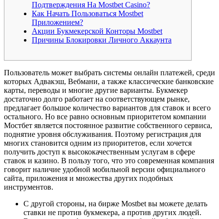
Подтверждения На Mostbet Casino?
Как Начать Пользоваться Mostbet
Приложением?
Акции Букмекерской Конторы Mostbet
Причины Блокировки Личного Аккаунта
Пользователь может выбрать системы онлайн платежей, среди
которых Адвакэш, Вебмани, а также классические банковские
карты, переводы и многие другие варианты. Букмекер
достаточно долго работает на соответствующем рынке,
предлагает большое количество вариантов для ставок и всего
остального. Но все равно основным приоритетом компании
Мостбет является постоянное развитие собственного сервиса,
поднятие уровня обслуживания. Поэтому регистрация для
многих становится одним из приоритетов, если хочется
получить доступ к высококачественным услугам в сфере
ставок и казино. В пользу того, что это современная компания
говорит наличие удобной мобильной версии официального
сайта, приложения и множества других подобных
инструментов.
С другой стороны, на бирже Mostbet вы можете делать
ставки не против букмекера, а против других людей.