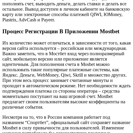
пополнять счет, выводить деньги, делать ставки и делать все
остальное. Вывод доступен в личном кабинете на банковскую
карту или электронные способы платежей QIWI, ЮMoney,
Piastrix, AdvCash и Payeer.
Процесс Регистрации В Приложении Mostbet
Их количество может отличаться, в зависимости от того, какая
версия сайта используется – российская или международная.
Важно заметить, что в Мостбет вход через полноразмерный
сайт, мобильную версию или приложение является
идентичным. Для пополнения счета в Mosbet можно
использовать такие популярные платежные системы, как
Яндекс. Деньги, WebMoney, Qiwi, Skrill и множество других.
При этом весь процесс занимает считанные минуты и
проходит в автоматическом режиме. Нет необходимости ждать
подтверждения платежа со стороны оператора – средства
моментально поступают на ваш игровой счет. Mostbet
предлагает своим пользователям высокие коэффициенты на
различные события.
Несмотря на то, что в России компания работает под
названием “Спортбет”, официальный сайт сохраняет название
Mostbet в силу привычности для пользователей. Изменение