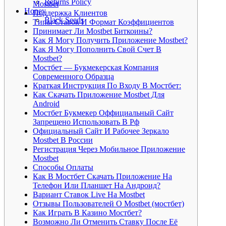
Returns Policy
Mostbet
Honey
Поддержка Клиентов
Black Seeds
Типы Ставок И Формат Коэффициентов
Принимает Ли Mostbet Биткоины?
Как Я Могу Получить Приложение Mostbet?
Как Я Могу Пополнить Свой Счет В
Mostbet?
Мостбет — Букмекерская Компания
Современного Образца
Краткая Инструкция По Входу В Мостбет:
Как Скачать Приложение Mostbet Для
Android
Мостбет Букмекер Оффициальный Сайт
Запрещено Использовать В Рф
Официальный Сайт И Рабочее Зеркало
Mostbet В России
Регистрация Через Мобильное Приложение
Mostbet
Способы Оплаты
Как В Мостбет Скачать Приложение На
Телефон Или Планшет На Андроид?
Вариант Ставок Live На Mostbet
Отзывы Пользователей О Mostbet (мостбет)
Как Играть В Казино Мостбет?
Возможно Ли Отменить Ставку После Её