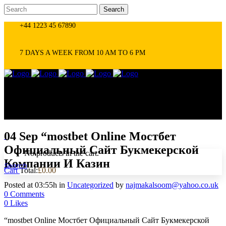
+44 1223 45 67890
7 DAYS A WEEK FROM 10 AM TO 6 PM
04 Sep
“mostbet Online Мостбет
0
Официальный Сайт Букмекерской
No products in the cart.
Компании И Казин
Cart
Total:
£
0.00
Posted at 03:55h
in
Uncategorized
by
najmakalsoom@yahoo.co.uk
0 Comments
0
Likes
“mostbet Online Мостбет Официальный Сайт Букмекерской