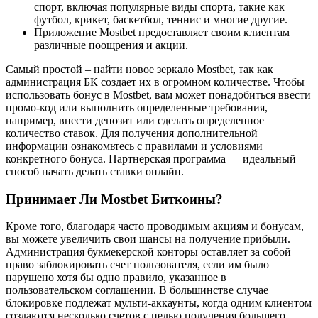
спорт, включая популярные виды спорта, такие как
футбол, крикет, баскетбол, теннис и многие другие.
Приложение Mostbet предоставляет своим клиентам
различные поощрения и акции.
Самый простой – найти новое зеркало Mostbet, так как
администрация БК создает их в огромном количестве. Чтобы
использовать бонус в Mostbet, вам может понадобиться ввести
промо-код или выполнить определенные требования,
например, внести депозит или сделать определенное
количество ставок. Для получения дополнительной
информации ознакомьтесь с правилами и условиями
конкретного бонуса. Партнерская программа — идеальный
способ начать делать ставки онлайн.
Принимает Ли Mostbet Биткоины?
Кроме того, благодаря часто проводимым акциям и бонусам,
вы можете увеличить свои шансы на получение прибыли.
Администрация букмекерской конторы оставляет за собой
право заблокировать счет пользователя, если им было
нарушено хотя бы одно правило, указанное в
пользовательском соглашении. В большинстве случае
блокировке подлежат мульти-аккаунты, когда одним клиентом
создаются несколько счетов с целью получения большего