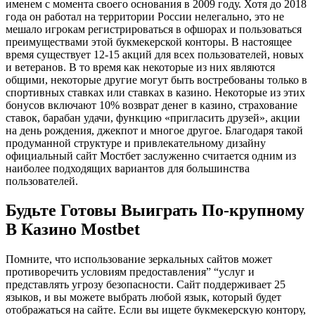
именем с момента своего основания в 2009 году. Хотя до 2018
года он работал на территории России нелегально, это не
мешало игрокам регистрироваться в офшорах и пользоваться
преимуществами этой букмекерской конторы. В настоящее
время существует 12-15 акций для всех пользователей, новых
и ветеранов. В то время как некоторые из них являются
общими, некоторые другие могут быть востребованы только в
спортивных ставках или ставках в казино. Некоторые из этих
бонусов включают 10% возврат денег в казино, страхование
ставок, барабан удачи, функцию «пригласить друзей», акции
на день рождения, джекпот и многое другое. Благодаря такой
продуманной структуре и привлекательному дизайну
официальный сайт Мостбет заслуженно считается одним из
наиболее подходящих вариантов для большинства
пользователей.
Будьте Готовы Выиграть По-крупному
В Казино Mostbet
Помните, что использование зеркальных сайтов может
противоречить условиям предоставления” “услуг и
представлять угрозу безопасности. Сайт поддерживает 25
языков, и вы можете выбрать любой язык, который будет
отображаться на сайте. Если вы ищете букмекерскую контору,