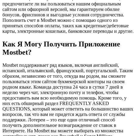
предпочитаете ли вы пользоваться нашим официальным
сайтом или офшорной версией, мы гарантируем обилие
бонусов, фриспинов и выгодные условия сотрудничества.
Пополнить счет в Mostbet можно с помощью одного из
принятых способов оплаты, таких как кредитные/дебетовые
карты, электронные кошельки, банковские переводы и другие.
Как Я Могу Получить Приложение
Mostbet?
Mostbet поддерживает ряд языков, включая английский,
испанский, итальянский, французский, португальский. Таким
образом, независимо от того, откуда вы родом, вы сможете
пользоваться этим сайтом букмекерской конторы на своем
родном языке. Команда доступна 24 часа в сутки 7 дней в
неделю через чат, электронную почту и телефон, чтобы
предоставить вам всю необходимую помощь. Кроме того, у
них есть обширный раздел FREQUENTLY ASKED
QUESTIONS, который может ответить на большинство ваших
вопросов, так что вам не придется ждать ответа от службы
поддержки. Лотереи – это еще один отличный способ
получить дополнительное вознаграждение от ставок в
Интернете. На Mostbet вы можете выбирать из множества