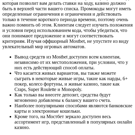
которая позволит вам делать ставки на ходу, казино должно
быть в верхней части вашего списка. Промокоды могут иметь
определенные ограничения и ограничения и действовать
только в течение короткого периода времени, поэтому очень
важно помнить об этом. Клиентам следует изучить положения
и условия перед использованием кода, чтобы убедиться, что
они понимают предложение и могут соответствовать
критериям. Изучая оффшорный Mostbet, не упустите из виду
увлекательный мир игровых автоматов.
Вывод средств из Mostbet доступен всем клиентам,
независимо от их местоположения, при условии, что у
них есть действующий способ оплаты.
Что касается живых вариантов, вы также можете
сыграть в некоторые живые игры, такие как нарды, 6+
покер, колесо фортуны, и живые казино, такие как
Craps, Super Roulette и Monopoly.
Как только вы внесете депозит, средства будут
мгновенно добавлены к балансу вашего счета.
Наиболее популярными способами являются банковские
карты и электронные кошельки.
Кроме того, на Мостбет зеркало доступен весь
ассортимент игр, представленный в популярных онлайн
казино.