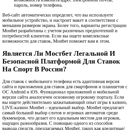
пароль, номер телефона.
Веб-сайт автоматически определит, что вы используете
мобильное устройство, и настроит макет в соответствии с
меньшим размером экрана. Более того, варианты регистрации
Mostbet разработаны с учетом различных предпочтений и
потребностей клиентов. Если вы ищете комплексные
возможности для ставок, Mostbet поможет вам в этом.
Является Ли Мостбет Легальной И
Безопасной Платформой Для Ставок
На Спорт В России?
Для ставок с мобильного телефона есть адаптивная версия
сайта и приложения для ставок для смартфонов и планшетов с
ОС Android и iOS. Функционал приложений и мобильной
версии сайта аналогичен основному игровому порталу. Если
вы ищете действительно захватывающий опыт игры в казино,
LIVE-казино Mostbet – идеальный выбор. Mostbet предлагает
самый большой выбор слотов и игровых автоматов среди
букмекеров, что делает его идеальным местом для игроков,
ищущих разнообразия. С помощью одного из способов
вывода средств, предлагаемых Mostbet, таких как кредитные/